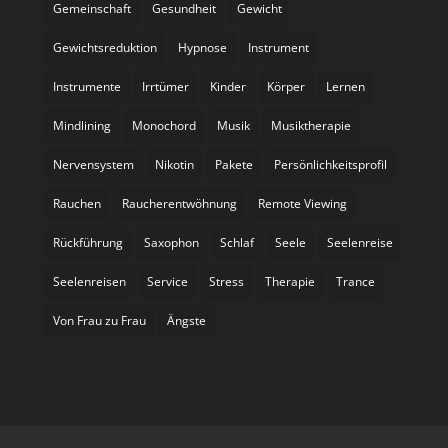
Gemeinschaft
Gesundheit
Gewicht
Gewichtsreduktion
Hypnose
Instrument
Instrumente
Irrtümer
Kinder
Körper
Lernen
Mindlining
Monochord
Musik
Musiktherapie
Nervensystem
Nikotin
Pakete
Persönlichkeitsprofil
Rauchen
Raucherentwöhnung
Remote Viewing
Rückführung
Saxophon
Schlaf
Seele
Seelenreise
Seelenreisen
Service
Stress
Therapie
Trance
Von Frau zu Frau
Ängste