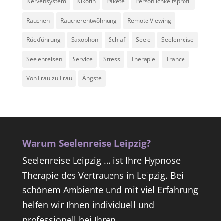
Nervensystem
Nikotin
Pakete
Persönlichkeitsprofil
Rauchen
Raucherentwöhnung
Remote Viewing
Rückführung
Saxophon
Schlaf
Seele
Seelenreise
Seelenreisen
Service
Stress
Therapie
Trance
Von Frau zu Frau
Ängste
Warum Seelenreise Leipzig?
Seelenreise Leipzig … ist Ihre Hypnose
Therapie des Vertrauens in Leipzig. Bei
schönem Ambiente und mit viel Erfahrung
helfen wir Ihnen individuell und
professionell bei Ihren