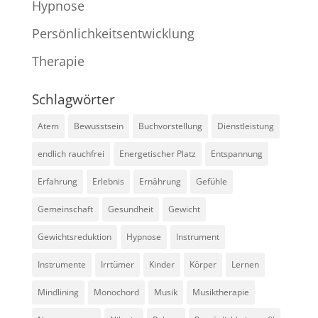
Hypnose
Persönlichkeitsentwicklung
Therapie
Schlagwörter
Atem
Bewusstsein
Buchvorstellung
Dienstleistung
endlich rauchfrei
Energetischer Platz
Entspannung
Erfahrung
Erlebnis
Ernährung
Gefühle
Gemeinschaft
Gesundheit
Gewicht
Gewichtsreduktion
Hypnose
Instrument
Instrumente
Irrtümer
Kinder
Körper
Lernen
Mindlining
Monochord
Musik
Musiktherapie