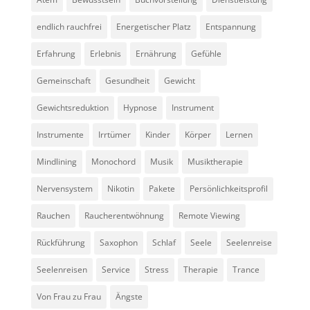
endlich rauchfrei
Energetischer Platz
Entspannung
Erfahrung
Erlebnis
Ernährung
Gefühle
Gemeinschaft
Gesundheit
Gewicht
Gewichtsreduktion
Hypnose
Instrument
Instrumente
Irrtümer
Kinder
Körper
Lernen
Mindlining
Monochord
Musik
Musiktherapie
Nervensystem
Nikotin
Pakete
Persönlichkeitsprofil
Rauchen
Raucherentwöhnung
Remote Viewing
Rückführung
Saxophon
Schlaf
Seele
Seelenreise
Seelenreisen
Service
Stress
Therapie
Trance
Von Frau zu Frau
Ängste