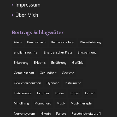
Impressum
Über Mich
Beitrags Schlagwöter
Atem
Bewusstsein
Buchvorstellung
Dienstleistung
endlich rauchfrei
Energetischer Platz
Entspannung
Erfahrung
Erlebnis
Ernährung
Gefühle
Gemeinschaft
Gesundheit
Gewicht
Gewichtsreduktion
Hypnose
Instrument
Instrumente
Irrtümer
Kinder
Körper
Lernen
Mindlining
Monochord
Musik
Musiktherapie
Nervensystem
Nikotin
Pakete
Persönlichkeitsprofil