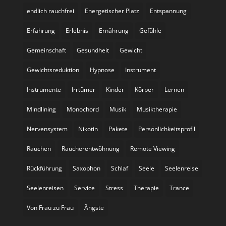
endlich rauchfrei
Energetischer Platz
Entspannung
Erfahrung
Erlebnis
Ernährung
Gefühle
Gemeinschaft
Gesundheit
Gewicht
Gewichtsreduktion
Hypnose
Instrument
Instrumente
Irrtümer
Kinder
Körper
Lernen
Mindlining
Monochord
Musik
Musiktherapie
Nervensystem
Nikotin
Pakete
Persönlichkeitsprofil
Rauchen
Raucherentwöhnung
Remote Viewing
Rückführung
Saxophon
Schlaf
Seele
Seelenreise
Seelenreisen
Service
Stress
Therapie
Trance
Von Frau zu Frau
Ängste