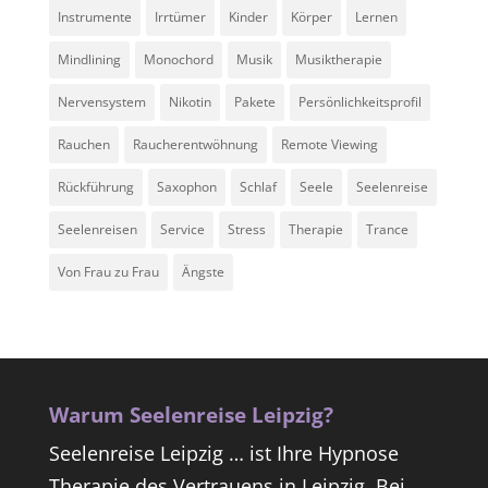
Instrumente
Irrtümer
Kinder
Körper
Lernen
Mindlining
Monochord
Musik
Musiktherapie
Nervensystem
Nikotin
Pakete
Persönlichkeitsprofil
Rauchen
Raucherentwöhnung
Remote Viewing
Rückführung
Saxophon
Schlaf
Seele
Seelenreise
Seelenreisen
Service
Stress
Therapie
Trance
Von Frau zu Frau
Ängste
Warum Seelenreise Leipzig?
Seelenreise Leipzig … ist Ihre Hypnose
Therapie des Vertrauens in Leipzig. Bei