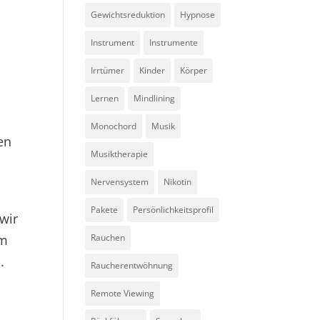
Gewichtsreduktion
Hypnose
Instrument
Instrumente
Irrtümer
Kinder
Körper
Lernen
Mindlining
e
Monochord
Musik
en
Musiktherapie
Nervensystem
Nikotin
Pakete
Persönlichkeitsprofil
 wir
um
Rauchen
.
Raucherentwöhnung
Remote Viewing