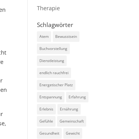
Therapie
ken
Schlagwörter
Atem
Bewusstsein
Buchvorstellung
cht
re
Dienstleistung
endlich rauchfrei
r
Energetischer Platz
sen
Entspannung
Erfahrung
Erlebnis
Ernährung
ur
Gefühle
Gemeinschaft
se,
Gesundheit
Gewicht