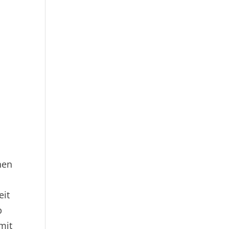
nen
eit
b
mit