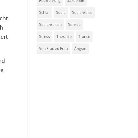
Rückführung
Saxophon
Schlaf
Seele
Seelenreise
icht
Seelenreisen
Service
ch
ert
Stress
Therapie
Trance
Von Frau zu Frau
Ängste
nd
me