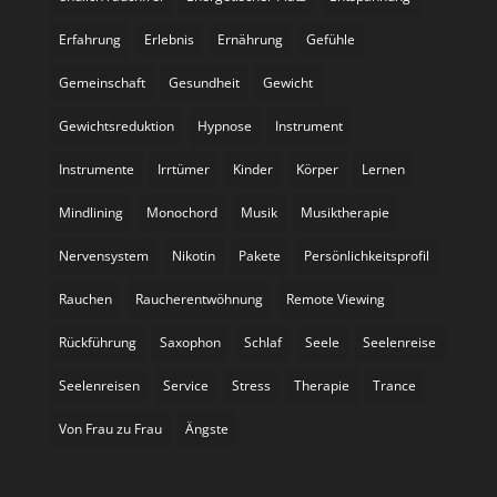
Erfahrung
Erlebnis
Ernährung
Gefühle
Gemeinschaft
Gesundheit
Gewicht
Gewichtsreduktion
Hypnose
Instrument
Instrumente
Irrtümer
Kinder
Körper
Lernen
Mindlining
Monochord
Musik
Musiktherapie
Nervensystem
Nikotin
Pakete
Persönlichkeitsprofil
Rauchen
Raucherentwöhnung
Remote Viewing
Rückführung
Saxophon
Schlaf
Seele
Seelenreise
Seelenreisen
Service
Stress
Therapie
Trance
Von Frau zu Frau
Ängste