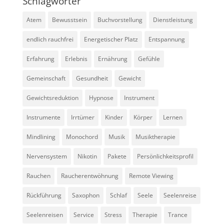
Schlagwörter
Atem
Bewusstsein
Buchvorstellung
Dienstleistung
endlich rauchfrei
Energetischer Platz
Entspannung
Erfahrung
Erlebnis
Ernährung
Gefühle
Gemeinschaft
Gesundheit
Gewicht
Gewichtsreduktion
Hypnose
Instrument
Instrumente
Irrtümer
Kinder
Körper
Lernen
Mindlining
Monochord
Musik
Musiktherapie
Nervensystem
Nikotin
Pakete
Persönlichkeitsprofil
Rauchen
Raucherentwöhnung
Remote Viewing
Rückführung
Saxophon
Schlaf
Seele
Seelenreise
Seelenreisen
Service
Stress
Therapie
Trance